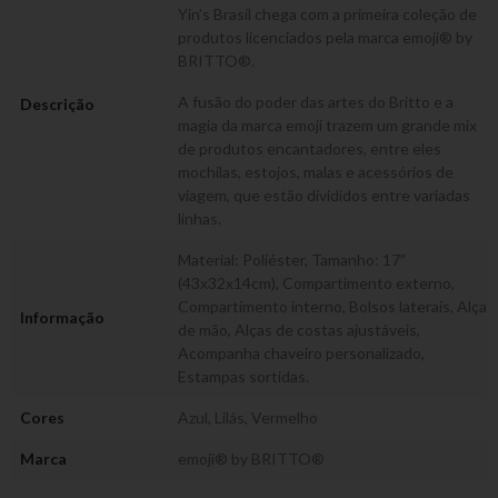
Yin’s Brasil chega com a primeira coleção de
produtos licenciados pela marca emoji® by
BRITTO®.
A fusão do poder das artes do Britto e a
Descrição
magia da marca emoji trazem um grande mix
de produtos encantadores, entre eles
mochilas, estojos, malas e acessórios de
viagem, que estão divididos entre variadas
linhas.
Material: Poliéster, Tamanho: 17”
(43x32x14cm), Compartimento externo,
Compartimento interno, Bolsos laterais, Alça
Informação
de mão, Alças de costas ajustáveis,
Acompanha chaveiro personalizado,
Estampas sortidas.
Cores
Azul
,
Lilás
,
Vermelho
Marca
emoji® by BRITTO®