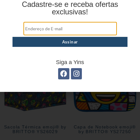
Cadastre-se e receba ofertas
exclusivas!
Necessaire emoji® by
Capa de Passaporte
BRITTO® YS27247
emoji® by BRITTO®
YS27227
Siga a Yins
Sacola Térmica emoji® by
Capa de Notebook emoji®
BRITTO® YS26029
by BRITTO® YS27250