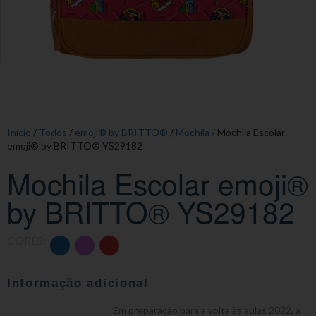
Início
/
Todos
/
emoji® by BRITTO®
/
Mochila
/ Mochila Escolar
emoji® by BRITTO® YS29182
Mochila Escolar emoji®
by BRITTO® YS29182
CORES:
Informação adicional
Em preparação para a volta às aulas 2022, a