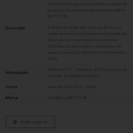
Yin’s Brasil chega com a primeira coleção de
produtos licenciados pela marca emoji® by
BRITTO®.
A fusão do poder das artes do Britto e a
Descrição
magia da marca emoji trazem um grande mix
de produtos encantadores, entre eles
mochilas, estojos, malas e acessórios de
viagem, que estão divididos entre variadas
linhas.
Material: PVC, Tamanho: 11x7cm, Fecho de
Informação
pressão, Estampas sortidas.
Cores
Amarelo
,
Azul
,
Rosa
,
Verde
Marca
emoji® by BRITTO®
Onde comprar