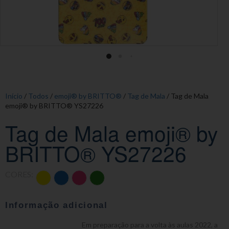
Início
/
Todos
/
emoji® by BRITTO®
/
Tag de Mala
/ Tag de Mala
emoji® by BRITTO® YS27226
Tag de Mala emoji® by
BRITTO® YS27226
CORES:
Informação adicional
Em preparação para a volta às aulas 2022, a