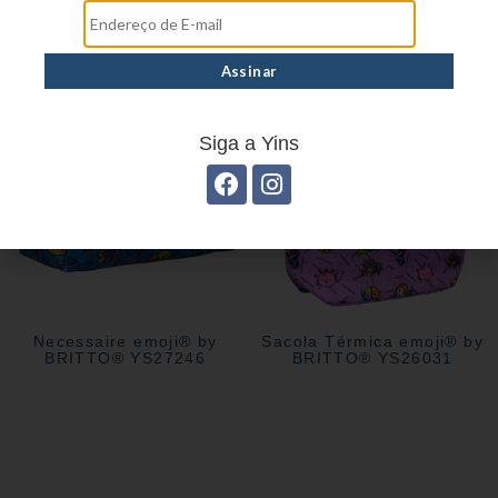
Estojo Escolar emoji® by
Necessaire emoji® by
BRITTO® YS27244
BRITTO® YS27247
Siga a Yins
Necessaire emoji® by
Sacola Térmica emoji® by
BRITTO® YS27246
BRITTO® YS26031