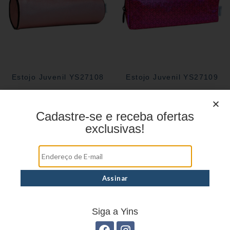
Estojo Juvenil YS27108
Estojo Juvenil YS27109
Cadastre-se e receba ofertas
exclusivas!
Siga a Yins
Estojo Juvenil ys27113
Estojo Juvenil YS27106