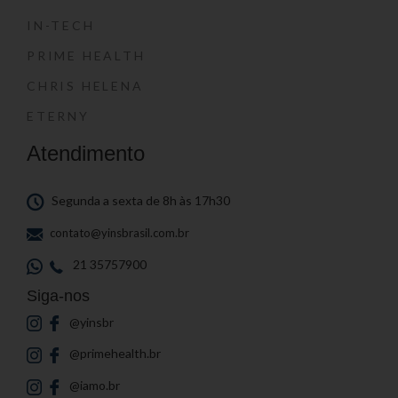
IN-TECH
PRIME HEALTH
CHRIS HELENA
ETERNY
Atendimento
Segunda a sexta de 8h às 17h30
contato@yinsbrasil.com.br
21 35757900
Siga-nos
@yinsbr
@primehealth.br
@iamo.br