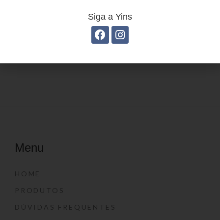
Siga a Yins
Estojo Juvenil YS27108
Estojo Juvenil YS27102
Menu
HOME
PRODUTOS
DÚVIDAS FREQUENTES