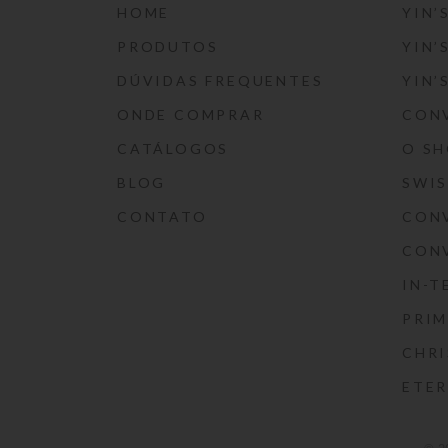
HOME
YIN’
PRODUTOS
YIN’
DÚVIDAS FREQUENTES
YIN’
ONDE COMPRAR
CON
CATÁLOGOS
O S
BLOG
SWI
CONTATO
CON
CON
IN-T
PRIM
CHRI
ETE