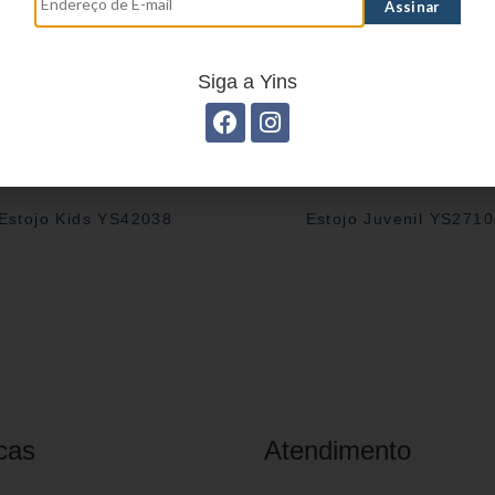
Siga a Yins
Estojo Kids YS42038
Estojo Juvenil YS271
cas
Atendimento