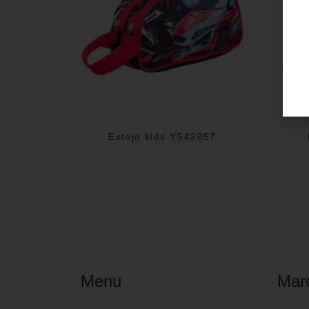
Estojo kids YS42057
Menu
Mar