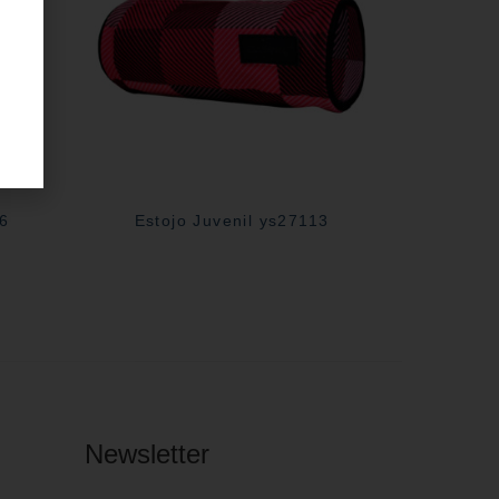
06
Estojo Juvenil ys27113
Newsletter