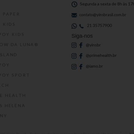
S
Segunda a sexta de 8h às 17
S PAPER
contato@yinsbrasil.com.br
S KIDS
21 35757900
VOY KIDS
Siga-nos
HOW DA LUNA®
@yinsbr
SSLAND
@primehealth.br
VOY
@iamo.br
VOY SPORT
ECH
E HEALTH
S HELENA
RNY