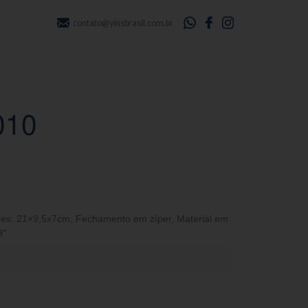
contato@yinsbrasil.com.br
010
es: 21×9,5x7cm
,
Fechamento em zíper
,
Material em
9"