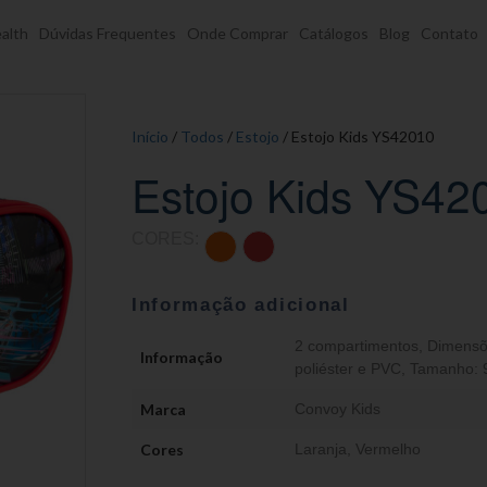
alth
Dúvidas Frequentes
Onde Comprar
Catálogos
Blog
Contato
Início
/
Todos
/
Estojo
/ Estojo Kids YS42010
Estojo Kids YS42
CORES:
Informação adicional
2 compartimentos
,
Dimensõ
Informação
poliéster e PVC
,
Tamanho: 
Marca
Convoy Kids
Cores
Laranja
,
Vermelho