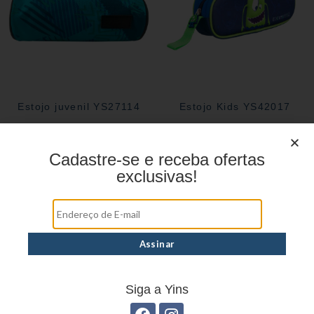
Estojo juvenil YS27114
Estojo Kids YS42017
Cadastre-se e receba ofertas
exclusivas!
Siga a Yins
Estojo Kids YS42010
Estojo Juvenil YS41028