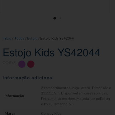
Início
/
Todos
/
Estojo
/ Estojo Kids YS42044
Estojo Kids YS42044
CORES:
Informação adicional
2 compartimentos
,
Alça Lateral
,
Dimensões:
21x11x7cm
,
Disponível em cores sortidas
,
Informação
Fechamento em zíper
,
Material em poliéster
e PVC
,
Tamanho: 9"
Marca
Convoy Kids