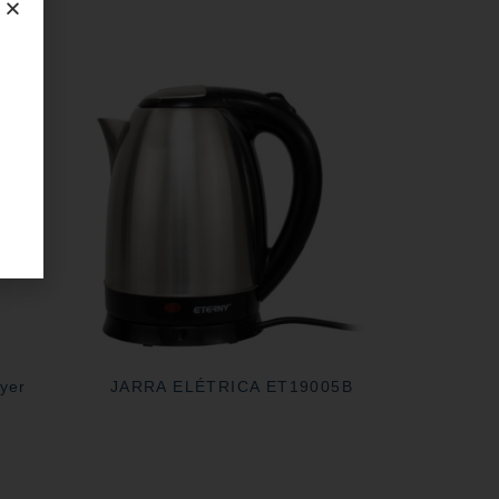
ryer
JARRA ELÉTRICA ET19005B