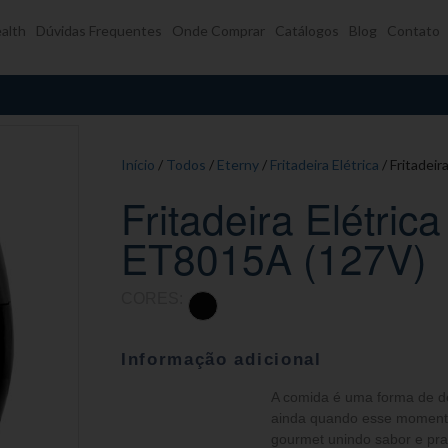
alth
Dúvidas Frequentes
Onde Comprar
Catálogos
Blog
Contato
Início
/
Todos
/
Eterny
/
Fritadeira Elétrica
/ Fritadeir
Fritadeira Elétrica
ET8015A (127V)
CORES:
Informação adicional
A comida é uma forma de d
ainda quando esse momento
gourmet unindo sabor e prat