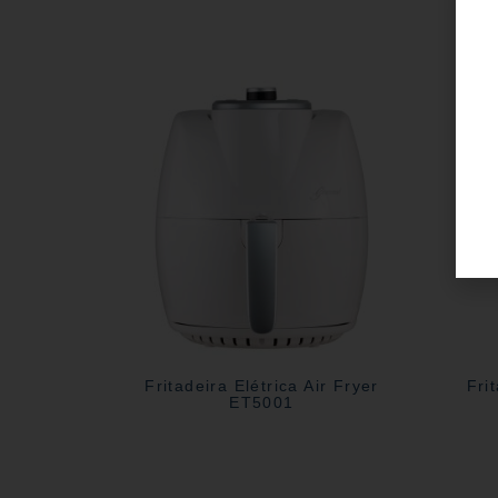
Fritadeira Elétrica Air Fryer
Fri
ET5001