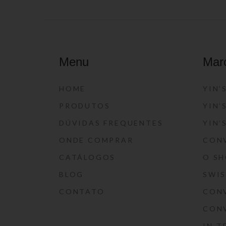
Menu
Mar
HOME
YIN’
PRODUTOS
YIN’
DÚVIDAS FREQUENTES
YIN’
ONDE COMPRAR
CON
CATÁLOGOS
O S
BLOG
SWI
CONTATO
CON
CON
IN-T