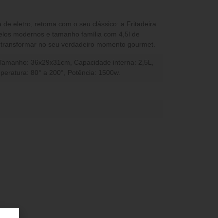
ta de eletro, retoma com o seu clássico: a Fritadeira
delos modernos e tamanho família com 4,5l de
e transformar no seu verdadeiro momento gourmet.
, Tamanho: 36x29x31cm, Capacidade interna: 2,5L,
peratura: 80° a 200°, Potência: 1500w.