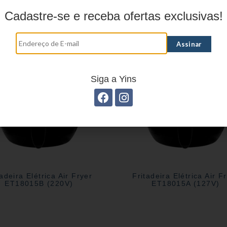
Produtos relacionados
Cadastre-se e receba ofertas exclusivas!
Siga a Yins
tadeira Elétrica Air Fryer
Fritadeira Elétrica Air F
ET18015B (220V)
ET18015A (127V)