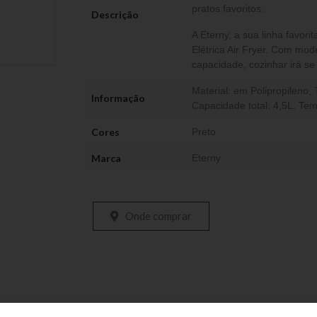
pratos favoritos.
Descrição
A Eterny, a sua linha favori
Elétrica Air Fryer. Com mo
capacidade, cozinhar irá s
Material: em Polipropileno
Informação
Capacidade total: 4,5L, Tem
Cores
Preto
Marca
Eterny
Onde comprar