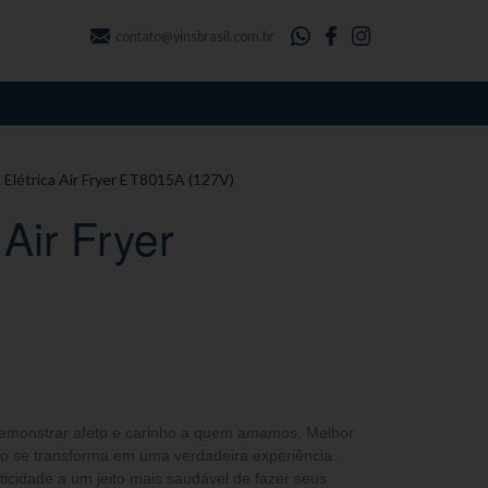
contato@yinsbrasil.com.br
a Elétrica Air Fryer ET8015A (127V)
 Air Fryer
emonstrar afeto e carinho a quem amamos. Melhor
 se transforma em uma verdadeira experiência
icidade a um jeito mais saudável de fazer seus