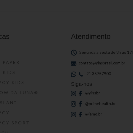
cas
Atendimento
S
Segunda a sexta de 8h às 17
S PAPER
contato@yinsbrasil.com.br
S KIDS
21 35757900
VOY KIDS
Siga-nos
HOW DA LUNA®
@yinsbr
SSLAND
@primehealth.br
VOY
@iamo.br
VOY SPORT
ECH