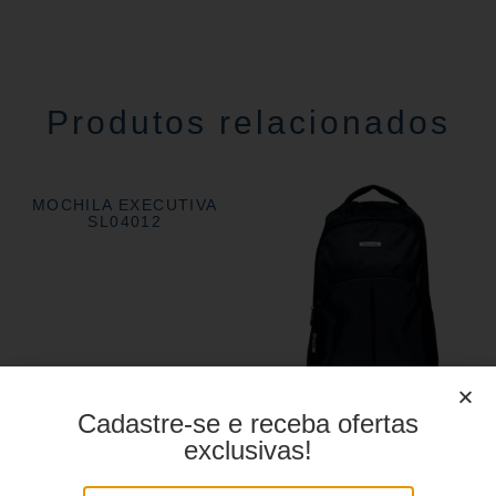
Produtos relacionados
MOCHILA EXECUTIVA
SL04012
Cadastre-se e receba ofertas
MOCHILA EXECUTIVA
exclusivas!
YS28159