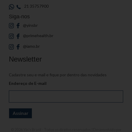
21 35757900
Siga-nos
@yinsbr
@primehealth.br
@iamo.br
Newsletter
Cadastre seu e-mail e fique por dentro das novidades
Endereço de E-mail
© 2026
Yin's Brasil
- Todos os direitos reservados | Desenvolvido por