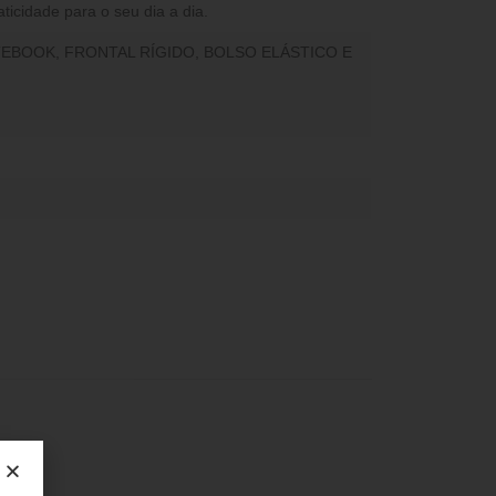
aticidade para o seu dia a dia.
TEBOOK, FRONTAL RÍGIDO, BOLSO ELÁSTICO E