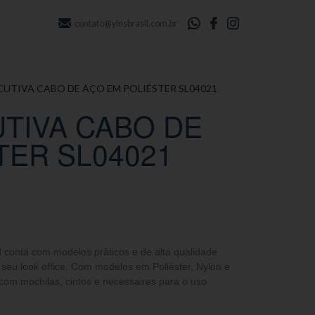
contato@yinsbrasil.com.br
CUTIVA CABO DE AÇO EM POLIÉSTER SL04021
TIVA CABO DE
TER SL04021
d conta com modelos práticos e de alta qualidade
eu look office. Com modelos em Poliéster, Nylon e
com mochilas, cintos e necessaires para o uso