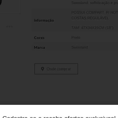
Swissland: sofisticação e pr
POSSUI COMPART. P/ NO
COSTAS REGULÁVEL.
Informação
TAM: 47X34X15CM (18”)
Cores
Preto
Marca
Swissland
Onde comprar
Produtos relacionados