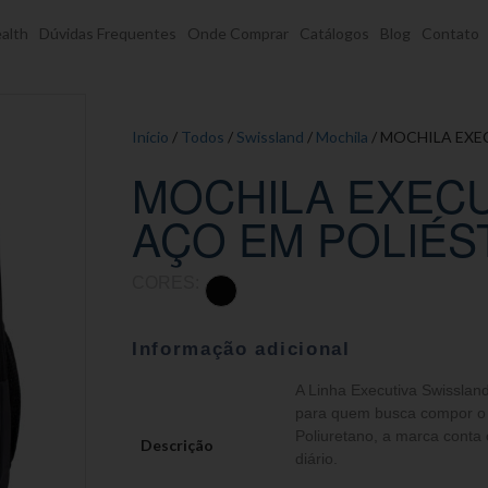
alth
Dúvidas Frequentes
Onde Comprar
Catálogos
Blog
Contato
Início
/
Todos
/
Swissland
/
Mochila
/ MOCHILA EXE
MOCHILA EXECU
AÇO EM POLIÉS
CORES:
Informação adicional
A Linha Executiva Swisslan
para quem busca compor o s
Poliuretano, a marca conta 
Descrição
diário.