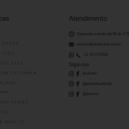
cas
Atendimento
S
Segunda a sexta de 8h às 17
S PAPER
contato@yinsbrasil.com.br
S KIDS
21 35757900
VOY KIDS
Siga-nos
HOW DA LUNA®
@yinsbr
SSLAND
@primehealth.br
VOY
@iamo.br
VOY SPORT
ECH
E HEALTH