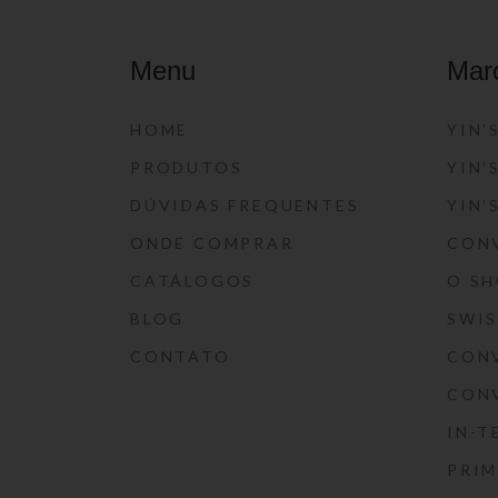
Menu
Mar
HOME
YIN’
PRODUTOS
YIN’
DÚVIDAS FREQUENTES
YIN’
ONDE COMPRAR
CON
CATÁLOGOS
O S
BLOG
SWI
CONTATO
CON
CON
IN-T
PRIM