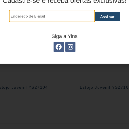
Cadastre-se e receba ofertas exclusivas!
Siga a Yins
stojo Juvenil YS27104
Estojo Juvenil YS271