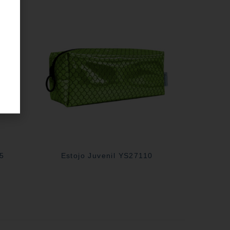
05
Estojo Juvenil YS27110