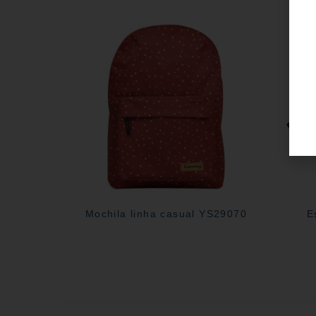
Mochila linha casual YS29070
E