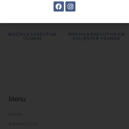
MOCHILA EXECUTIVA
MOCHILA EXECUTIVA
SL04015
SL04013
MOCHILA EXECUTIVA
MOCHILA EXECUTIVA EM
YS28045
POLIÉSTER YS28008
Menu
HOME
PRODUTOS