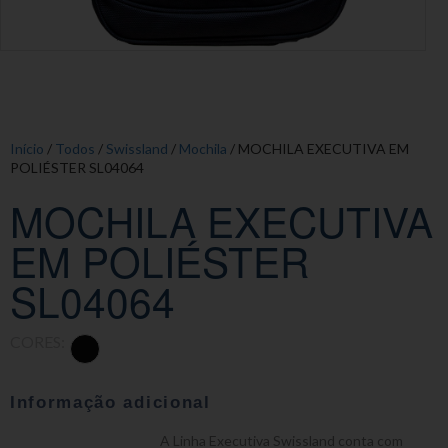
Início
/
Todos
/
Swissland
/
Mochila
/ MOCHILA EXECUTIVA EM
POLIÉSTER SL04064
MOCHILA EXECUTIVA
EM POLIÉSTER
SL04064
CORES:
Informação adicional
A Linha Executiva Swissland conta com