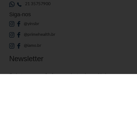
21 35757900
Siga-nos
@yinsbr
@primehealth.br
@iamo.br
Newsletter
Cadastre seu e-mail e fique por dentro das novidades
Endereço de E-mail
© 2026
Yin's Brasil
- Todos os direitos reservados | Desenvolvido por