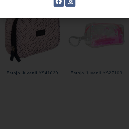
Estojo Juvenil YS41029
Estojo Juvenil YS27103