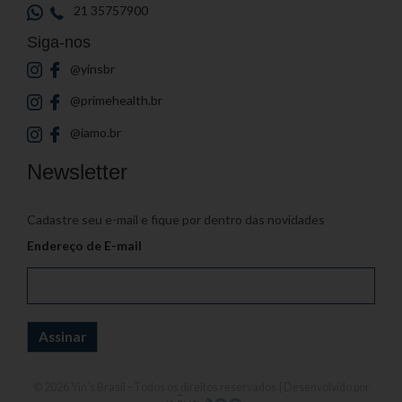
21 35757900
Siga-nos
@yinsbr
@primehealth.br
@iamo.br
Newsletter
Cadastre seu e-mail e fique por dentro das novidades
Endereço de E-mail
© 2026
Yin's Brasil
- Todos os direitos reservados | Desenvolvido por