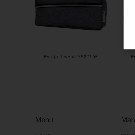
Estojo Juvenil YS27106
E
Menu
Mar