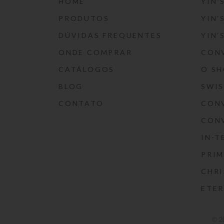
HOME
YIN’
PRODUTOS
YIN’
DÚVIDAS FREQUENTES
YIN’
ONDE COMPRAR
CON
CATÁLOGOS
O S
BLOG
SWI
CONTATO
CON
CON
IN-T
PRIM
CHRI
ETE
© 2