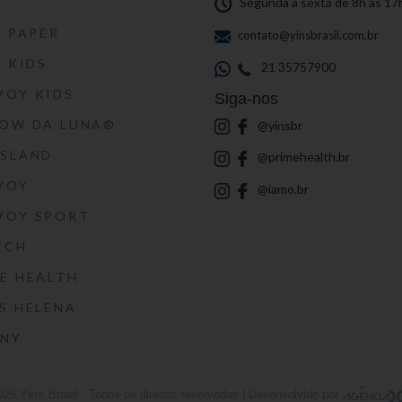
S
Segunda a sexta de 8h às 17
S PAPER
contato@yinsbrasil.com.br
S KIDS
21 35757900
VOY KIDS
Siga-nos
HOW DA LUNA®
@yinsbr
SSLAND
@primehealth.br
VOY
@iamo.br
VOY SPORT
ECH
E HEALTH
S HELENA
RNY
026
Yin's Brasil
- Todos os direitos reservados | Desenvolvido por