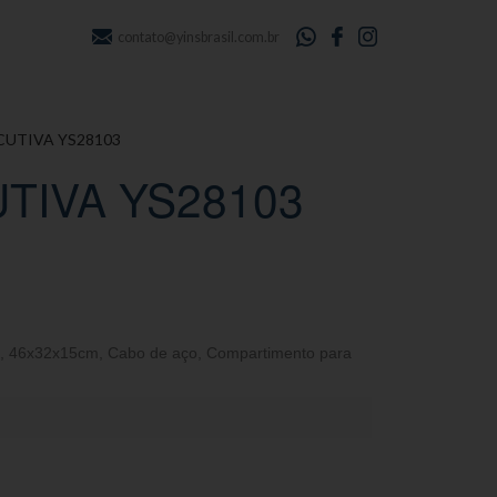
contato@yinsbrasil.com.br
CUTIVA YS28103
TIVA YS28103
,
46x32x15cm
,
Cabo de aço
,
Compartimento para