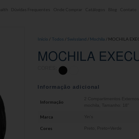
alth
Dúvidas Frequentes
Onde Comprar
Catálogos
Blog
Contato
Início
/
Todos
/
Swissland
/
Mochila
/ MOCHILA EXE
MOCHILA EXECU
CORES:
Informação adicional
2 Compartimentos Externos
Informação
mochila
,
Tamanho: 18"
Marca
Yin's
Cores
Preto
,
Preto+Verde