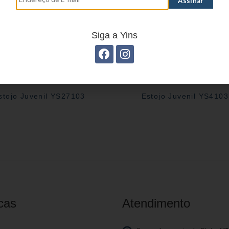
Siga a Yins
stojo Juvenil YS27103
Estojo Juvenil YS410
cas
Atendimento