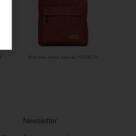
31
Mochila linha casual YS29070
Newsletter