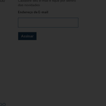
h30
Cadastre seu e-mail e fique por dentro
das novidades
Endereço de E-mail