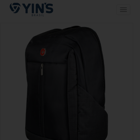
Pular
Toggle n
para
o
conteúdo