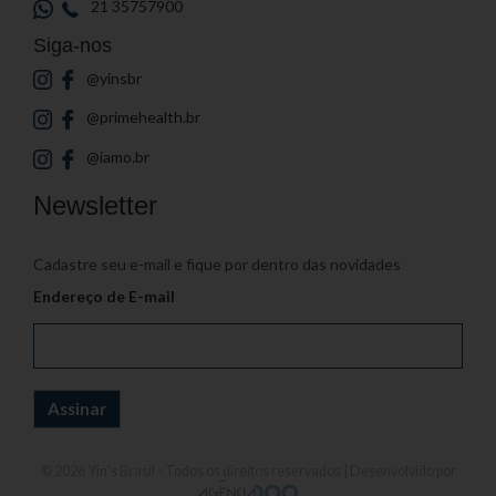
21 35757900
Siga-nos
@yinsbr
@primehealth.br
@iamo.br
Newsletter
Cadastre seu e-mail e fique por dentro das novidades
Endereço de E-mail
© 2026
Yin's Brasil
- Todos os direitos reservados | Desenvolvido por