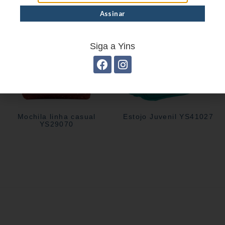
Siga a Yins
Mochila linha casual
Estojo Juvenil YS41027
YS29070