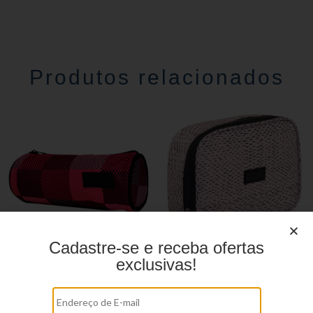
Produtos relacionados
Cadastre-se e receba ofertas
exclusivas!
Estojo Juvenil ys27113
Estojo Juvenil YS41029