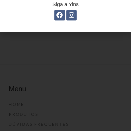
Siga a Yins
Estojo Juvenil YS27104
Estojo Juvenil YS27112
Menu
HOME
PRODUTOS
DÚVIDAS FREQUENTES