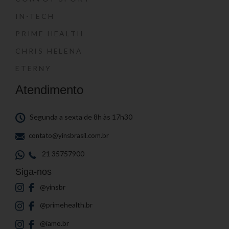
IN-TECH
PRIME HEALTH
CHRIS HELENA
ETERNY
Atendimento
Segunda a sexta de 8h às 17h30
contato@yinsbrasil.com.br
21 35757900
Siga-nos
@yinsbr
@primehealth.br
@iamo.br