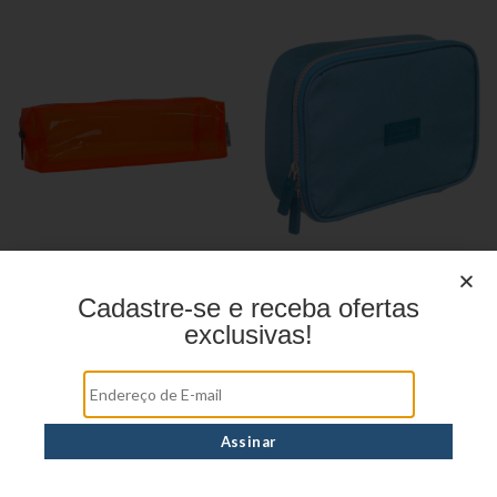
Estojo juvenil YS27099
Estojo Juvenil YS41031
Cadastre-se e receba ofertas
exclusivas!