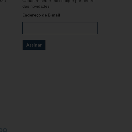
h30
Cadastre seu e-mail e fique por dentro
das novidades
Endereço de E-mail