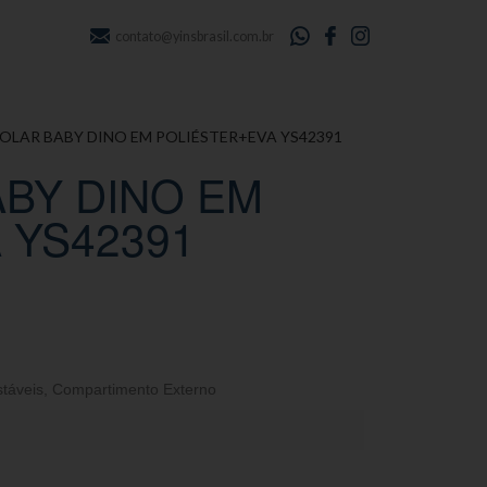
contato@yinsbrasil.com.br
COLAR BABY DINO EM POLIÉSTER+EVA YS42391
ABY DINO EM
 YS42391
stáveis
,
Compartimento Externo