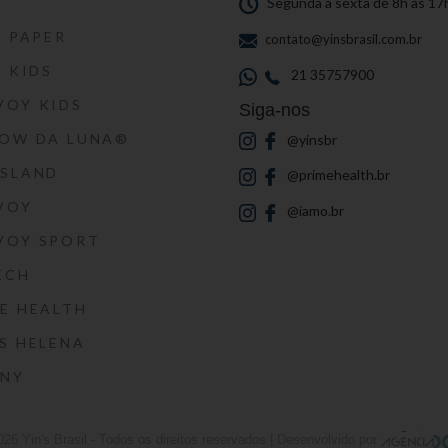
S
Segunda a sexta de 8h às 17
S PAPER
contato@yinsbrasil.com.br
S KIDS
21 35757900
VOY KIDS
Siga-nos
HOW DA LUNA®
@yinsbr
SSLAND
@primehealth.br
VOY
@iamo.br
VOY SPORT
ECH
E HEALTH
S HELENA
RNY
026
Yin's Brasil
- Todos os direitos reservados | Desenvolvido por