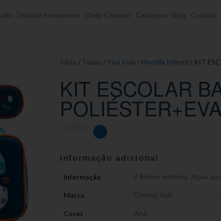
alth
Dúvidas Frequentes
Onde Comprar
Catálogos
Blog
Contato
Início
/
Todos
/
Yins Kids
/
Mochila Infantil
/ KIT ES
KIT ESCOLAR B
POLIÉSTER+EVA
CORES:
Informação adicional
Informação
4 Bolsos internos
,
Alças aju
Marca
Convoy Kids
Cores
Azul