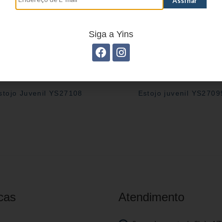
Siga a Yins
stojo Juvenil YS27108
Estojo juvenil YS2709
cas
Atendimento