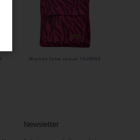
9
Mochila linha casual YS29069
Newsletter