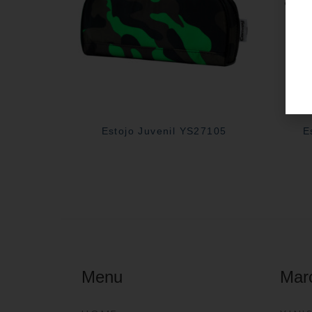
Estojo Juvenil YS27105
E
Menu
Mar