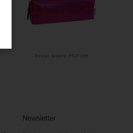
Estojo Juvenil YS27109
Newsletter