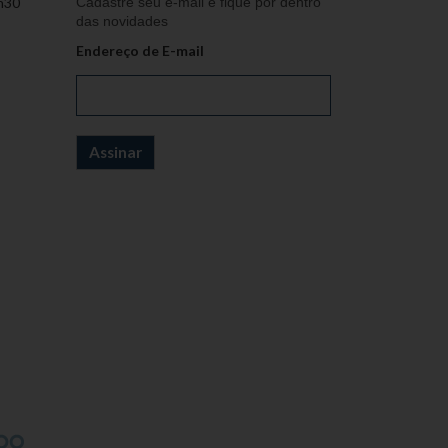
h30
Cadastre seu e-mail e fique por dentro
das novidades
Endereço de E-mail