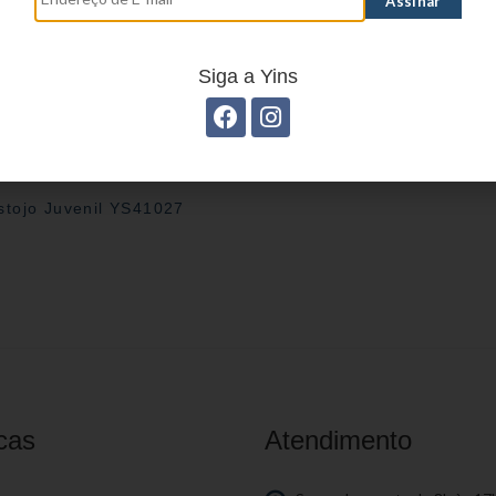
Siga a Yins
stojo Juvenil YS41027
cas
Atendimento