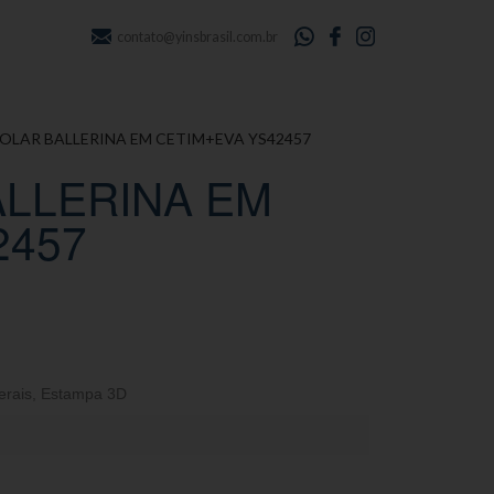
contato@yinsbrasil.com.br
COLAR BALLERINA EM CETIM+EVA YS42457
ALLERINA EM
2457
erais
,
Estampa 3D