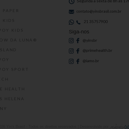
S
Segunda a sexta de 8h às 17
S PAPER
contato@yinsbrasil.com.br
S KIDS
21 35757900
VOY KIDS
Siga-nos
HOW DA LUNA®
@yinsbr
SSLAND
@primehealth.br
VOY
@iamo.br
VOY SPORT
ECH
E HEALTH
S HELENA
RNY
026
Yin's Brasil
- Todos os direitos reservados | Desenvolvido por