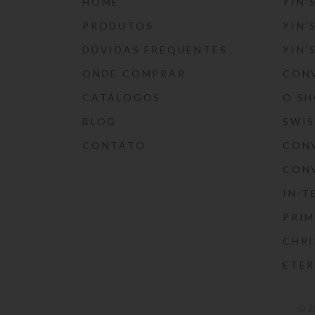
HOME
YIN’
PRODUTOS
YIN’
DÚVIDAS FREQUENTES
YIN’
ONDE COMPRAR
CON
CATÁLOGOS
O S
BLOG
SWI
CONTATO
CON
CON
IN-T
PRIM
CHRI
ETE
© 2