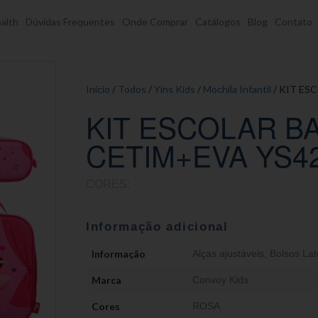
alth
Dúvidas Frequentes
Onde Comprar
Catálogos
Blog
Contato
Início
/
Todos
/
Yins Kids
/
Mochila Infantil
/ KIT ES
KIT ESCOLAR B
CETIM+EVA YS4
CORES:
Informação adicional
Informação
Alças ajustáveis
,
Bolsos Lat
Marca
Convoy Kids
Cores
ROSA