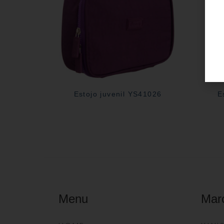
Estojo juvenil YS41026
E
Menu
Mar