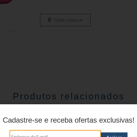
Onde comprar
Produtos relacionados
Cadastre-se e receba ofertas exclusivas!
Estojo Juvenil YS271