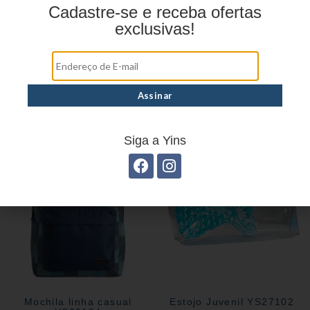
Cadastre-se e receba ofertas
exclusivas!
Mochila linha casual
Estojo Juvenil YS27103
YS29070
Siga a Yins
Mochila linha casual
Estojo Juvenil YS27102