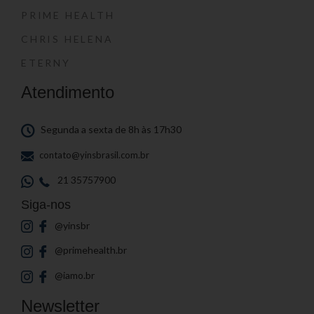
PRIME HEALTH
CHRIS HELENA
ETERNY
Atendimento
Segunda a sexta de 8h às 17h30
contato@yinsbrasil.com.br
21 35757900
Siga-nos
@yinsbr
@primehealth.br
@iamo.br
Newsletter