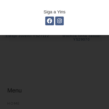
Siga a Yins
Estojo Juvenil YS27112
Mochila linha casual
YS29070
Menu
HOME