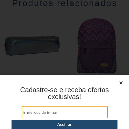
Produtos relacionados
Estojo Juvenil YS27100
Mochila Linha Casual
YS29068
Cadastre-se e receba ofertas
exclusivas!