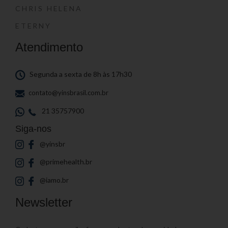
CHRIS HELENA
ETERNY
Atendimento
Segunda a sexta de 8h às 17h30
contato@yinsbrasil.com.br
21 35757900
Siga-nos
@yinsbr
@primehealth.br
@iamo.br
Newsletter