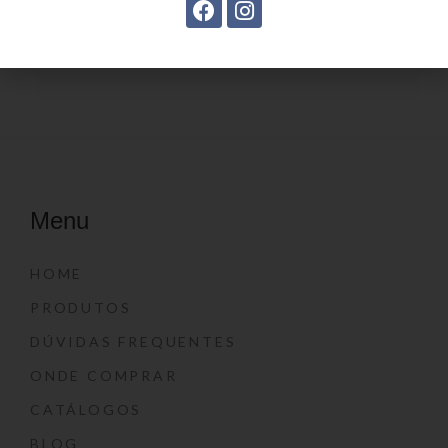
Estojo Juvenil YS27108
Estojo juvenil YS41026
Menu
HOME
PRODUTOS
DÚVIDAS FREQUENTES
ONDE COMPRAR
CATÁLOGOS
BLOG