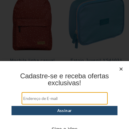
Mochila linha casual
Estojo Juvenil YS41031
YS29070
Cadastre-se e receba ofertas
exclusivas!