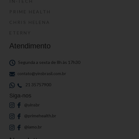
IN-TECH
PRIME HEALTH
CHRIS HELENA
ETERNY
Atendimento
Segunda a sexta de 8h às 17h30
contato@yinsbrasil.com.br
21 35757900
Siga-nos
@yinsbr
@primehealth.br
@iamo.br