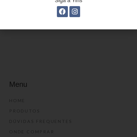
Siga a Yins
Estojo Juvenil YS41028
Estojo Juvenil YS27112
Menu
HOME
PRODUTOS
DÚVIDAS FREQUENTES
ONDE COMPRAR