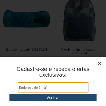
Estojo juvenil YS27114
Mochila linha casual
YS29134
Cadastre-se e receba ofertas
exclusivas!