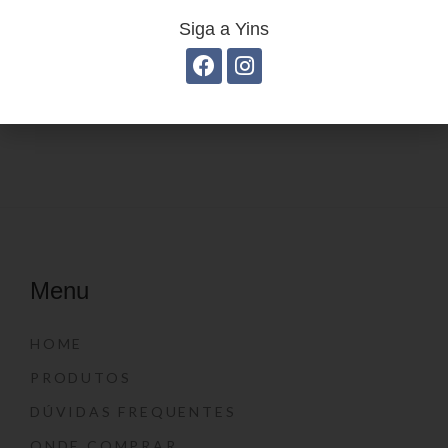
Siga a Yins
Estojo Juvenil YS41028
Mochila Linha Casual
YS29068
Menu
HOME
PRODUTOS
DÚVIDAS FREQUENTES
ONDE COMPRAR