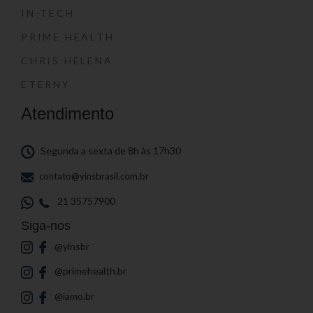
IN-TECH
PRIME HEALTH
CHRIS HELENA
ETERNY
Atendimento
Segunda a sexta de 8h às 17h30
contato@yinsbrasil.com.br
21 35757900
Siga-nos
@yinsbr
@primehealth.br
@iamo.br