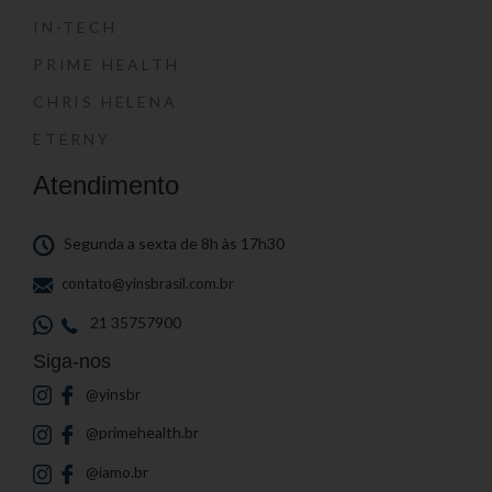
IN-TECH
PRIME HEALTH
CHRIS HELENA
ETERNY
Atendimento
Segunda a sexta de 8h às 17h30
contato@yinsbrasil.com.br
21 35757900
Siga-nos
@yinsbr
@primehealth.br
@iamo.br