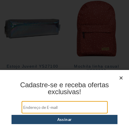
Estojo Juvenil YS27100
Mochila linha casual
YS29070
Cadastre-se e receba ofertas
exclusivas!
Estojo Juvenil YS27101