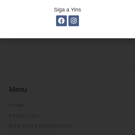
Siga a Yins
Estojo Juvenil YS27108
Menu
HOME
PRODUTOS
DÚVIDAS FREQUENTES