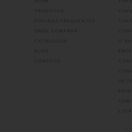
HOME
YIN’
PRODUTOS
YIN’
DÚVIDAS FREQUENTES
YIN’
ONDE COMPRAR
CON
CATÁLOGOS
O S
BLOG
SWI
CONTATO
CON
CON
IN-T
PRIM
CHRI
ETE
© 2