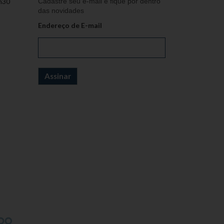
h30
Cadastre seu e-mail e fique por dentro
das novidades
Endereço de E-mail