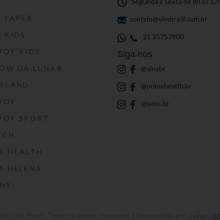
S
Segunda a sexta de 8h às 17
S PAPER
contato@yinsbrasil.com.br
S KIDS
21 35757900
VOY KIDS
Siga-nos
HOW DA LUNA®
@yinsbr
SSLAND
@primehealth.br
VOY
@iamo.br
VOY SPORT
ECH
E HEALTH
S HELENA
RNY
026
Yin's Brasil
- Todos os direitos reservados | Desenvolvido por