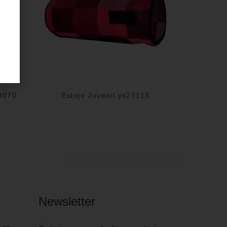
29070
Estojo Juvenil ys27113
Newsletter