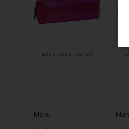
Estojo Juvenil YS27109
E
Menu
Mar