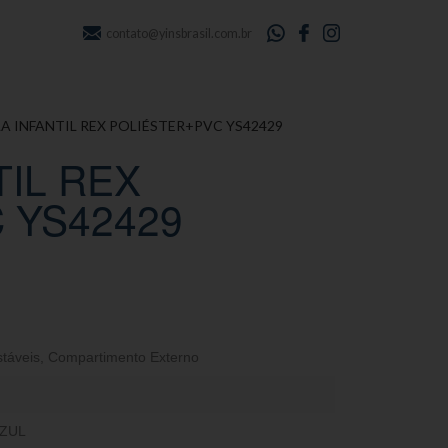
contato@yinsbrasil.com.br
A INFANTIL REX POLIÉSTER+PVC YS42429
TIL REX
 YS42429
stáveis
,
Compartimento Externo
ZUL