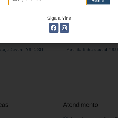
Siga a Yins
stojo Juvenil YS41031
Mochila linha casual YS
cas
Atendimento