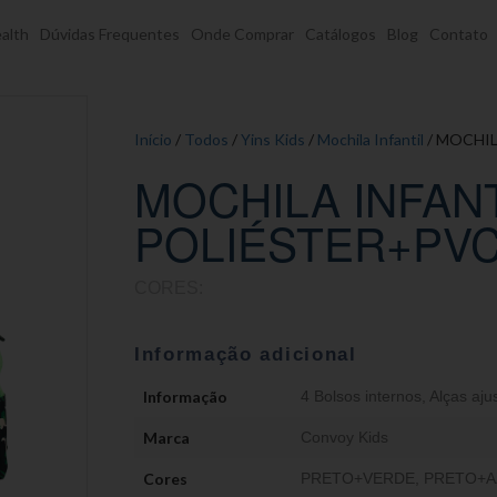
alth
Dúvidas Frequentes
Onde Comprar
Catálogos
Blog
Contato
Início
/
Todos
/
Yins Kids
/
Mochila Infantil
/ MOCHIL
MOCHILA INFAN
POLIÉSTER+PVC
CORES:
Informação adicional
Informação
4 Bolsos internos
,
Alças aju
Marca
Convoy Kids
Cores
PRETO+VERDE, PRETO+A