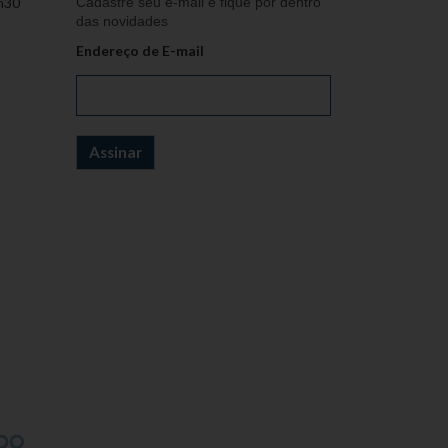
h30
Cadastre seu e-mail e fique por dentro
das novidades
Endereço de E-mail