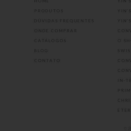
HOME
YIN’
PRODUTOS
YIN’
DÚVIDAS FREQUENTES
YIN’
ONDE COMPRAR
CON
CATÁLOGOS
O S
BLOG
SWI
CONTATO
CON
CON
IN-T
PRIM
CHRI
ETE
© 2