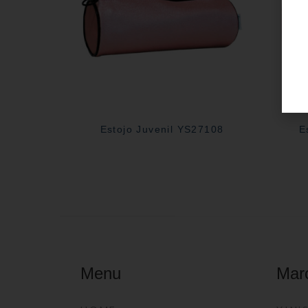
Estojo Juvenil YS27108
E
Menu
Mar