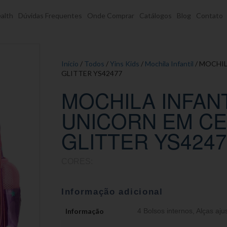
alth
Dúvidas Frequentes
Onde Comprar
Catálogos
Blog
Contato
Início
/
Todos
/
Yins Kids
/
Mochila Infantil
/ MOCHIL
GLITTER YS42477
MOCHILA INFAN
UNICORN EM CE
GLITTER YS4247
CORES:
Informação adicional
Informação
4 Bolsos internos
,
Alças aju