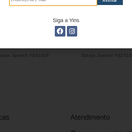
Siga a Yins
stojo Juvenil YS41029
Estojo Juvenil YS271
cas
Atendimento