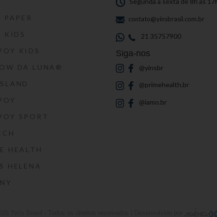
S
Segunda a sexta de 8h às 17
S PAPER
contato@yinsbrasil.com.br
S KIDS
21 35757900
VOY KIDS
Siga-nos
HOW DA LUNA®
@yinsbr
SSLAND
@primehealth.br
VOY
@iamo.br
VOY SPORT
ECH
E HEALTH
S HELENA
RNY
026
Yin's Brasil
- Todos os direitos reservados | Desenvolvido por