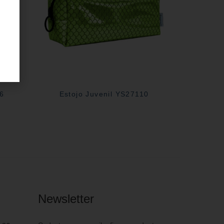
06
Estojo Juvenil YS27110
Newsletter