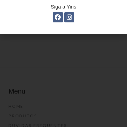
Siga a Yins
Estojo juvenil YS41026
Estojo Juvenil YS27103
Menu
HOME
PRODUTOS
DÚVIDAS FREQUENTES