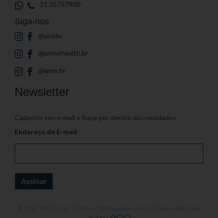
21 35757900
Siga-nos
@yinsbr
@primehealth.br
@iamo.br
Newsletter
Cadastre seu e-mail e fique por dentro das novidades
Endereço de E-mail
© 2026
Yin's Brasil
- Todos os direitos reservados | Desenvolvido por