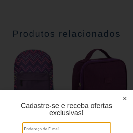
Produtos relacionados
Cadastre-se e receba ofertas
exclusivas!
Mochila Linha Casual
Estojo juvenil YS41026
YS29068