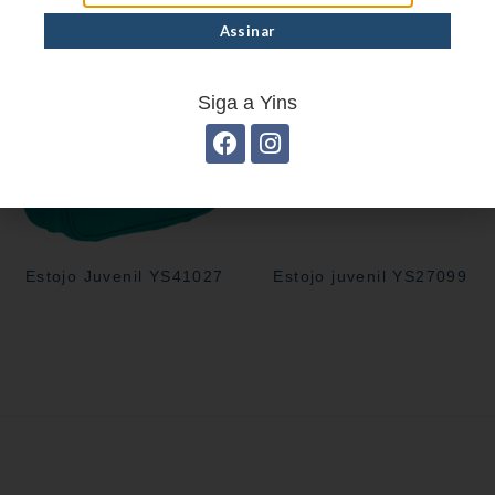
Siga a Yins
Estojo Juvenil YS41027
Estojo juvenil YS27099