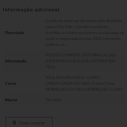
Informação adicional
O volta às aulas vai ser muito mais divertido
com a Yins Kids. Com kits escolares,
Descrição
mochilas e estojos exclusivos, a criançada vai
curtir a temporada escolar 2022 com muito
estilo e cor.
POSSUI COMPART. EXTERNO, ALÇAS
Informação
AJUSTÁVEIS E BOLSOS LATERAIS EM
TELA.
AZUL ESCURO+AZUL CLARO
,
Cores
CINZA+CINZA ESCURO
,
Preto+Cinza
,
VERMELHO ESCURO+VERMELHO CLARO
Marca
Yins Kids
Onde comprar