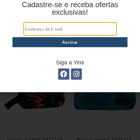
Cadastre-se e receba ofertas
exclusivas!
Estojo Juvenil YS27102
Siga a Yins
Estojo Juvenil YS27104
Estojo juvenil YS27114