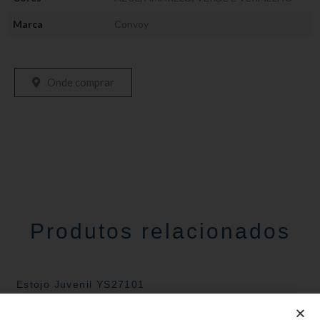
Marca
Convoy
Onde comprar
Produtos relacionados
Estojo Juvenil YS27101