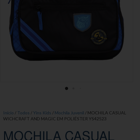
Início
/
Todos
/
Yins Kids
/
Mochila Juvenil
/ MOCHILA CASUAL
WICHCRAFT AND MAGIC EM POLIÉSTER YS42523
MOCHILA CASUAL