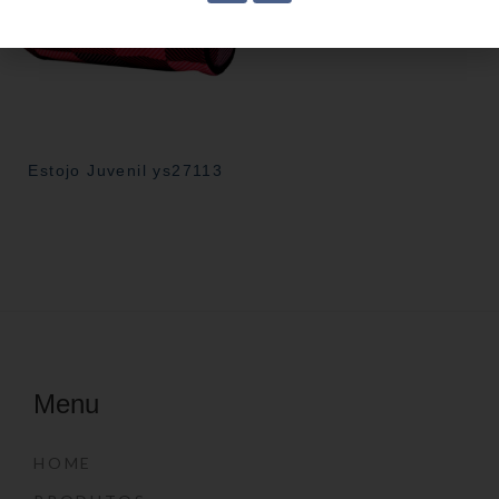
Estojo Juvenil ys27113
Menu
HOME