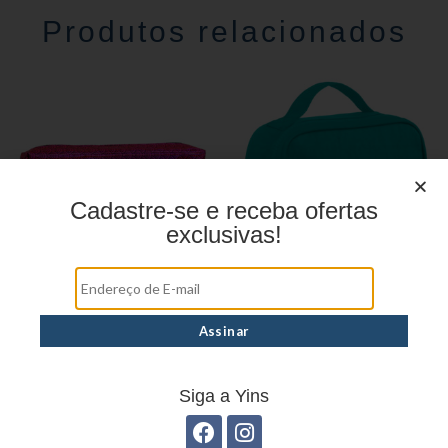
Produtos relacionados
Cadastre-se e receba ofertas
exclusivas!
Estojo Juvenil YS27109
Estojo Juvenil YS41027
Siga a Yins
Estojo Juvenil YS27101