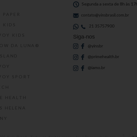
S
Segunda a sexta de 8h às 17
S PAPER
contato@yinsbrasil.com.br
S KIDS
21 35757900
VOY KIDS
Siga-nos
HOW DA LUNA®
@yinsbr
SSLAND
@primehealth.br
VOY
@iamo.br
VOY SPORT
ECH
E HEALTH
S HELENA
RNY