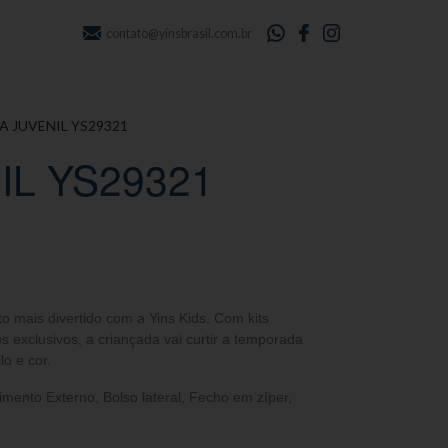
contato@yinsbrasil.com.br
A JUVENIL YS29321
IL YS29321
to mais divertido com a Yins Kids. Com kits
s exclusivos, a criançada vai curtir a temporada
lo e cor.
timento Externo, Bolso lateral, Fecho em zíper,