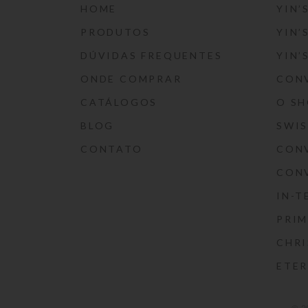
HOME
YIN’
PRODUTOS
YIN’
DÚVIDAS FREQUENTES
YIN’
ONDE COMPRAR
CON
CATÁLOGOS
O S
BLOG
SWI
CONTATO
CON
CON
IN-T
PRIM
CHRI
ETE