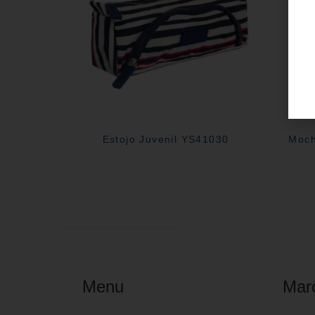
Estojo Juvenil YS41030
Moch
Menu
Mar