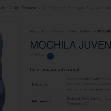
alth
Dúvidas Frequentes
Onde Comprar
Catálogos
Blog
Contato
Início
/
Todos
/
Yins Kids
/
Mochila Juvenil
/ MOCHIL
MOCHILA JUVEN
CORES:
Informação adicional
O volta às aulas vai ser mui
Descrição
escolares, mochilas e estojo
escolar 2022 com muito esti
Material: Poliéster, Compar
Informação
Tamanho: 17”.