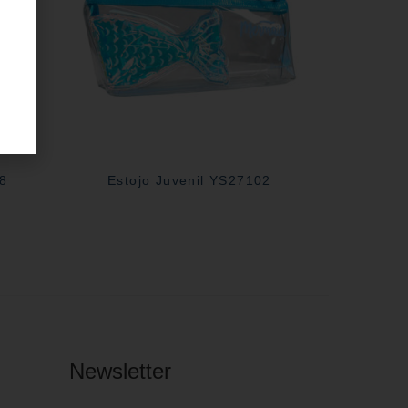
28
Estojo Juvenil YS27102
Newsletter