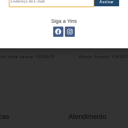
Siga a Yins
ila linha casual YS29070
Estojo Juvenil YS410
cas
Atendimento