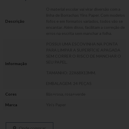
O material escolar vai virar diversão com a
linha de Borrachas Yins Paper. Com modelos
Descrição
fofos e em formatos variados, todos vão se
encantar. Além disso, facilitam a correção de
erros na escrita sem manchar a folha.
POSSUI UMA ESCOVINHA NA PONTA
PARA LIMPAR A SUPERFÍCIE APAGADA
SEM CORRER O RISCO DE MANCHAR O
SEU PAPEL.
Informação
TAMANHO: 22X68X13MM.
EMBALAGEM: 24 PEÇAS
Cores
lilás+rosa
,
rosa+verde
Marca
Yin's Paper
Onde comprar