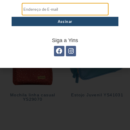
Estojo Juvenil YS41030
Estojo juvenil YS27114
Siga a Yins
Mochila linha casual
Estojo Juvenil YS41031
YS29070