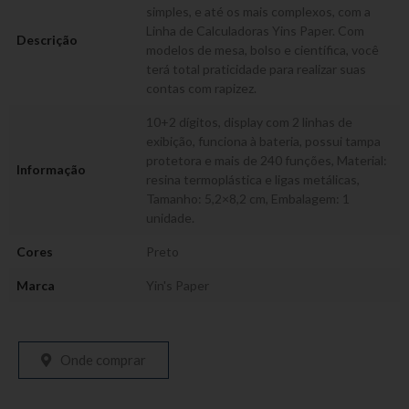
simples, e até os mais complexos, com a
Linha de Calculadoras Yins Paper. Com
Descrição
modelos de mesa, bolso e científica, você
terá total praticidade para realizar suas
contas com rapizez.
10+2 dígitos, display com 2 linhas de
exibição, funciona à bateria, possui tampa
protetora e mais de 240 funções, Material:
Informação
resina termoplástica e ligas metálicas,
Tamanho: 5,2×8,2 cm, Embalagem: 1
unidade.
Cores
Preto
Marca
Yin's Paper
Onde comprar