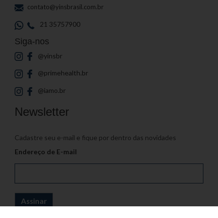
contato@yinsbrasil.com.br
21 35757900
Siga-nos
@yinsbr
@primehealth.br
@iamo.br
Newsletter
Cadastre seu e-mail e fique por dentro das novidades
Endereço de E-mail