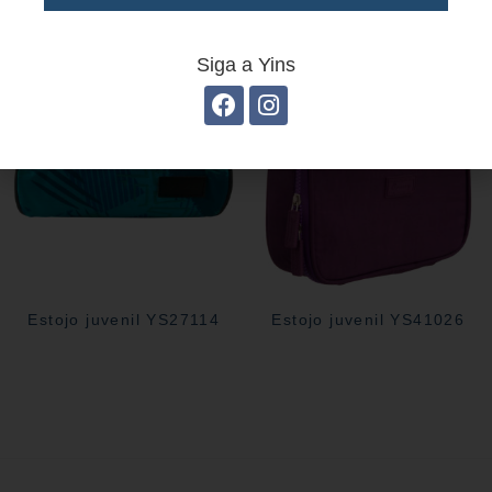
YS29070
Siga a Yins
Estojo juvenil YS27114
Estojo juvenil YS41026