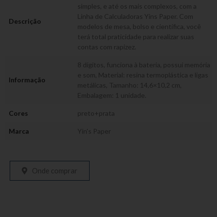
simples, e até os mais complexos, com a
Linha de Calculadoras Yins Paper. Com
Descrição
modelos de mesa, bolso e científica, você
terá total praticidade para realizar suas
contas com rapizez.
8 dígitos, funciona à bateria, possui memória
e som, Material: resina termoplástica e ligas
Informação
metálicas, Tamanho: 14,6×10,2 cm,
Embalagem: 1 unidade.
Cores
preto+prata
Marca
Yin's Paper
Onde comprar