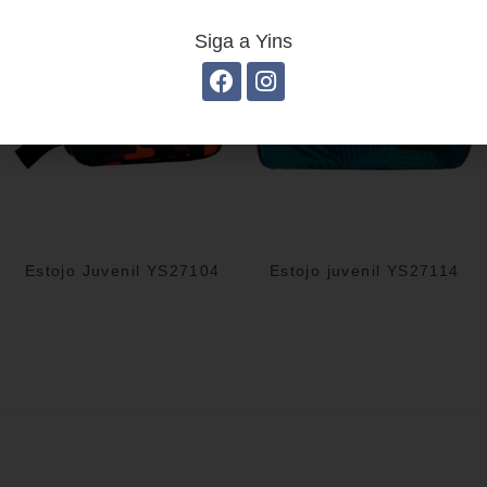
Siga a Yins
Estojo Juvenil YS27104
Estojo juvenil YS27114