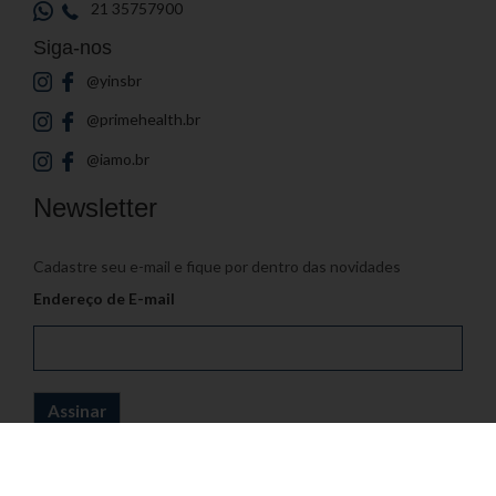
21 35757900
Siga-nos
@yinsbr
@primehealth.br
@iamo.br
Newsletter
Cadastre seu e-mail e fique por dentro das novidades
Endereço de E-mail
© 2026
Yin's Brasil
- Todos os direitos reservados | Desenvolvido por