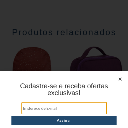
Produtos relacionados
Cadastre-se e receba ofertas
exclusivas!
Mochila linha casual
Estojo juvenil YS41026
YS29070