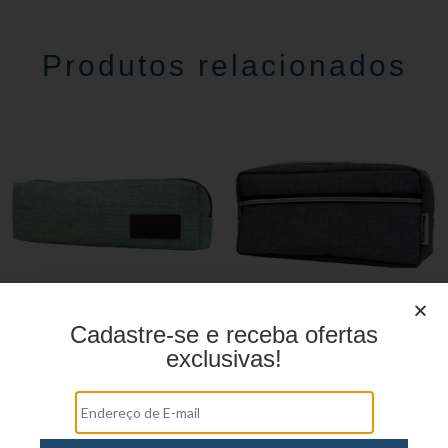
Produtos relacionados
Cadastre-se e receba ofertas
Estojo Juvenil YS27112
Estojo Juvenil YS27106
exclusivas!