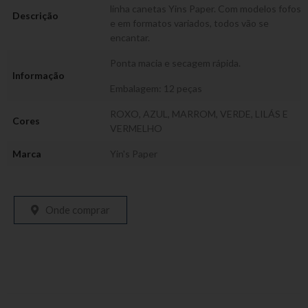
linha canetas Yins Paper. Com modelos fofos
Descrição
e em formatos variados, todos vão se
encantar.
Ponta macia e secagem rápida.
Informação
Embalagem: 12 peças
ROXO, AZUL, MARROM, VERDE, LILÁS E
Cores
VERMELHO
Marca
Yin's Paper
Onde comprar