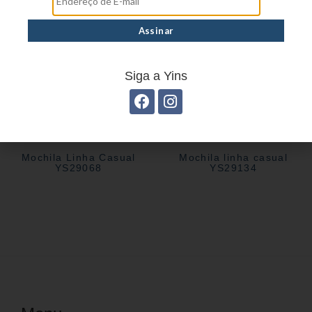
Siga a Yins
Mochila Linha Casual
Mochila linha casual
YS29068
YS29134