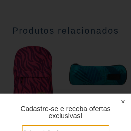
Produtos relacionados
Cadastre-se e receba ofertas
Mochila linha casual
Estojo juvenil YS27114
exclusivas!
YS29069