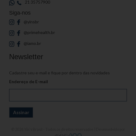
21 35757900
Siga-nos
@yinsbr
@primehealth.br
@iamo.br
Newsletter
Cadastre seu e-mail e fique por dentro das novidades
Endereço de E-mail
© 2026
Yin's Brasil
- Todos os direitos reservados | Desenvolvido por