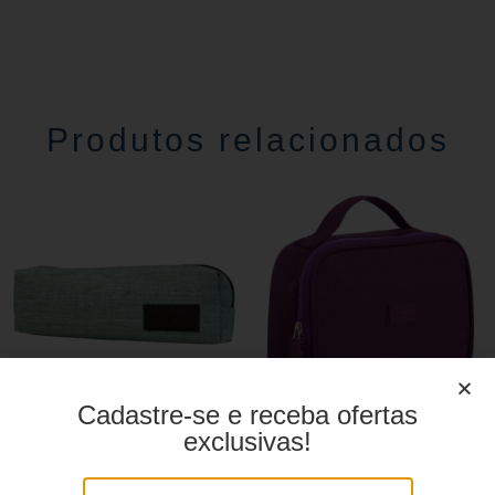
Produtos relacionados
Cadastre-se e receba ofertas
exclusivas!
Estojo Juvenil YS27112
Estojo juvenil YS41026