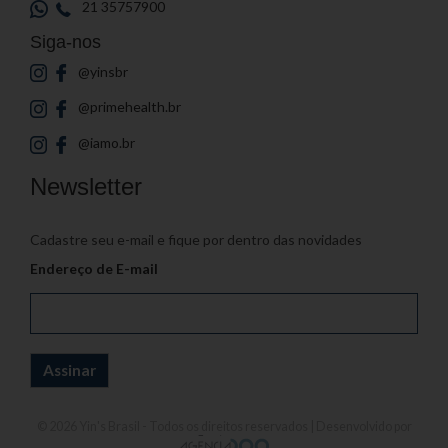
21 35757900
Siga-nos
@yinsbr
@primehealth.br
@iamo.br
Newsletter
Cadastre seu e-mail e fique por dentro das novidades
Endereço de E-mail
© 2026
Yin's Brasil
- Todos os direitos reservados | Desenvolvido por