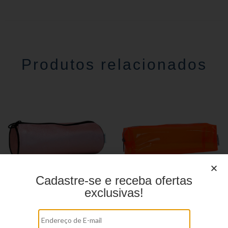
Produtos relacionados
Cadastre-se e receba ofertas
exclusivas!
Estojo Juvenil YS27108
Estojo juvenil YS27099