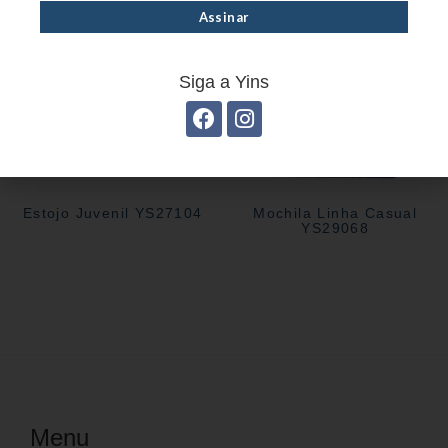
Siga a Yins
Estojo Juvenil YS27104
Mochila Linha Casual
YS29068
Menu