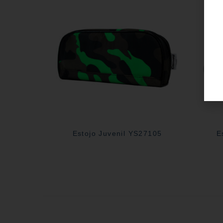
Estojo Juvenil YS27105
E