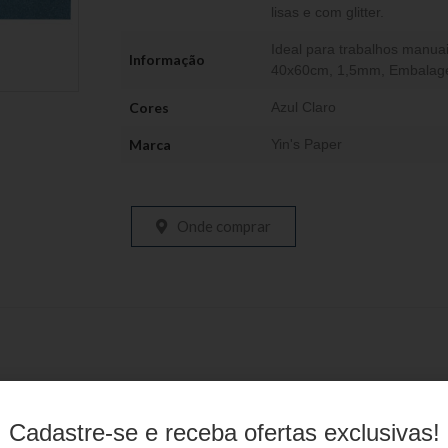
lisas e com glitter.
Ideal para trabalhos manua
Informação
40x60cm, 1,5mm, Embalage
Cores
Azul Claro
Marca
Yin's Paper
Onde comprar
Produtos relacionados
Cadastre-se e receba ofertas exclusivas!