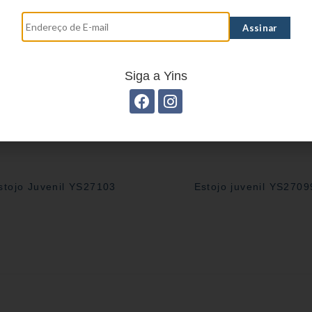
Siga a Yins
stojo Juvenil YS27103
Estojo juvenil YS2709