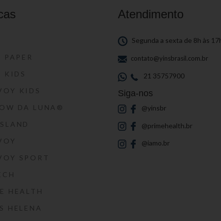
cas
Atendimento
S
Segunda a sexta de 8h às 17
S PAPER
contato@yinsbrasil.com.br
S KIDS
21 35757900
VOY KIDS
Siga-nos
HOW DA LUNA®
@yinsbr
SSLAND
@primehealth.br
VOY
@iamo.br
VOY SPORT
ECH
E HEALTH
S HELENA