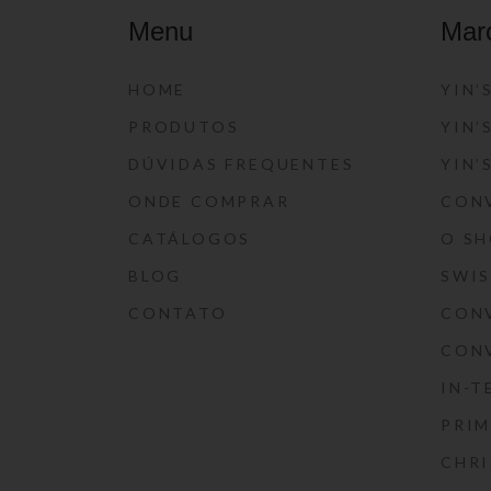
Menu
Mar
HOME
YIN’
PRODUTOS
YIN’
DÚVIDAS FREQUENTES
YIN’
ONDE COMPRAR
CON
CATÁLOGOS
O S
BLOG
SWI
CONTATO
CON
CON
IN-T
PRIM
CHRI