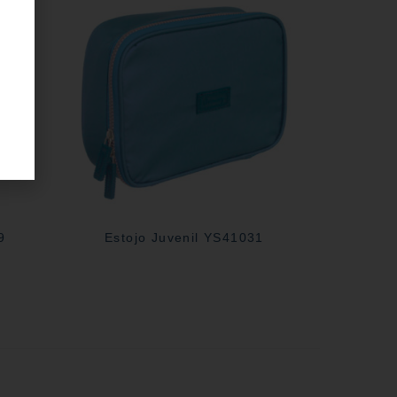
9
Estojo Juvenil YS41031