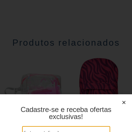
Produtos relacionados
Cadastre-se e receba ofertas
exclusivas!
Estojo Juvenil YS27103
Mochila linha casual
YS29069