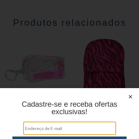
Produtos relacionados
Cadastre-se e receba ofertas
Estojo Juvenil YS27103
Mochila linha casual
exclusivas!
YS29069