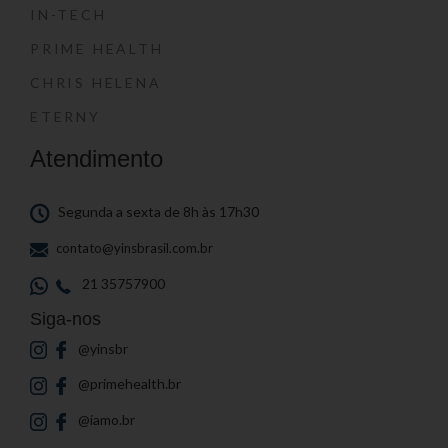
IN-TECH
PRIME HEALTH
CHRIS HELENA
ETERNY
Atendimento
Segunda a sexta de 8h às 17h30
contato@yinsbrasil.com.br
21 35757900
Siga-nos
@yinsbr
@primehealth.br
@iamo.br