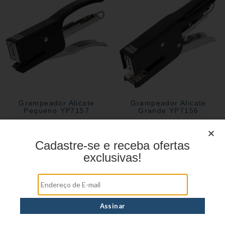
Grampeador Alicate
Grampeador Alicate
Pequeno YP7157
Grande YP7156
Cadastre-se e receba ofertas
exclusivas!