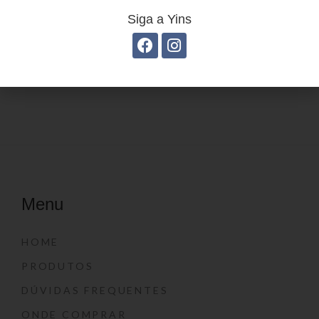
Siga a Yins
Grampeador Moderno
Grampeador Paper
YP7150
YP7148
Menu
HOME
PRODUTOS
DÚVIDAS FREQUENTES
ONDE COMPRAR