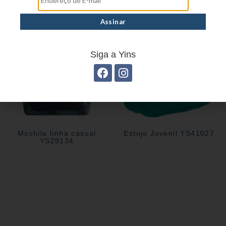
Siga a Yins
Mochila linha casual
Estojo Juvenil YS41027
YS29134