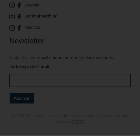
@yinsbr
@primehealth.br
@iamo.br
Newsletter
Cadastre seu e-mail e fique por dentro das novidades
Endereço de E-mail
© 2026
Yin's Brasil
- Todos os direitos reservados | Desenvolvido por