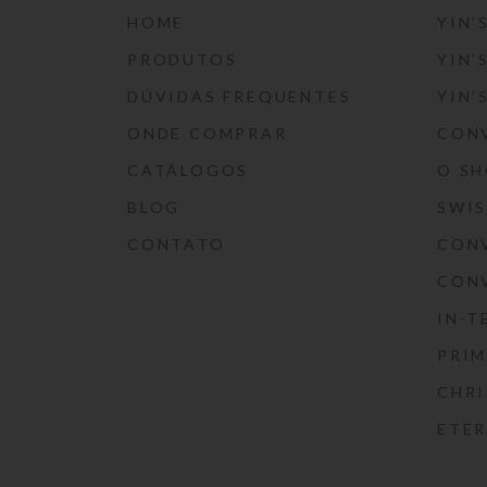
HOME
YIN’
PRODUTOS
YIN’
DÚVIDAS FREQUENTES
YIN’
ONDE COMPRAR
CON
CATÁLOGOS
O S
BLOG
SWI
CONTATO
CON
CON
IN-T
PRIM
CHRI
ETE