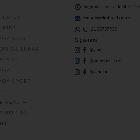
S
Segunda a sexta de 8h às 17
S PAPER
contato@yinsbrasil.com.br
S KIDS
21 35757900
VOY KIDS
Siga-nos
HOW DA LUNA®
@yinsbr
SSLAND
@primehealth.br
VOY
@iamo.br
VOY SPORT
ECH
E HEALTH
S HELENA
RNY