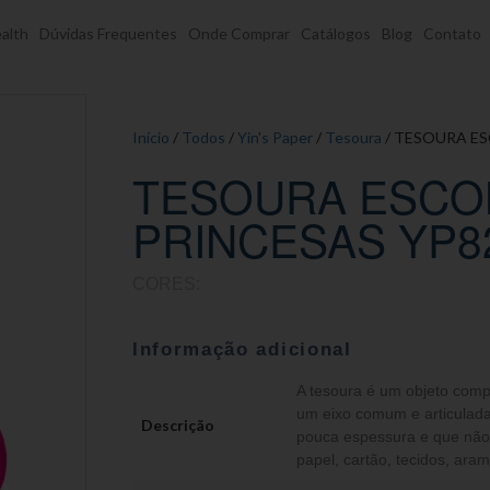
alth
Dúvidas Frequentes
Onde Comprar
Catálogos
Blog
Contato
Início
/
Todos
/
Yin's Paper
/
Tesoura
/ TESOURA ES
TESOURA ESCO
PRINCESAS YP8
CORES:
Informação adicional
A tesoura é um objeto com
um eixo comum e articuladas
Descrição
pouca espessura e que não
papel, cartão, tecidos, ara