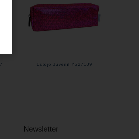
27
Estojo Juvenil YS27109
Newsletter