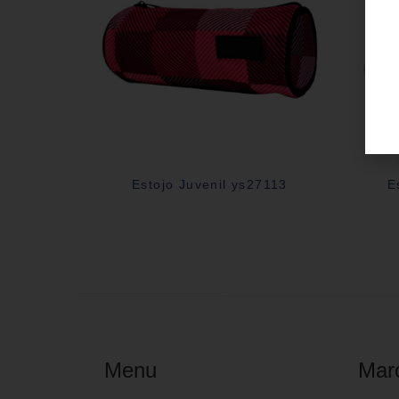
Estojo Juvenil ys27113
E
Menu
Mar