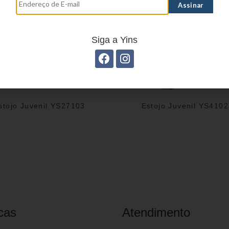
Siga a Yins
stojo Juvenil YS27103
Estojo Juvenil YS410
cas
Atendimento