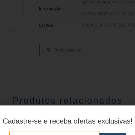
MODELO SEM PONTA PARA
Informação
13,5CM DISPLAY C/ 30 UN
CORES
ROSA CLARO, ROSA E R
Onde comprar
Produtos relacionados
Cadastre-se e receba ofertas exclusivas!