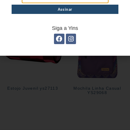
Estojo juvenil YS27114
Estojo Juvenil YS41031
Siga a Yins
Estojo Juvenil ys27113
Mochila Linha Casual
YS29068