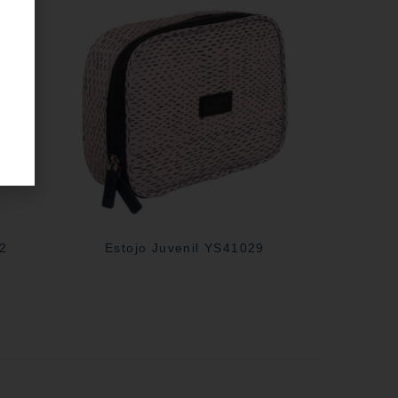
02
Estojo Juvenil YS41029