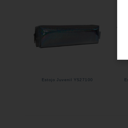
Estojo Juvenil YS27100
E