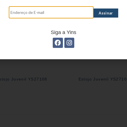
Siga a Yins
stojo Juvenil YS27108
Estojo Juvenil YS271