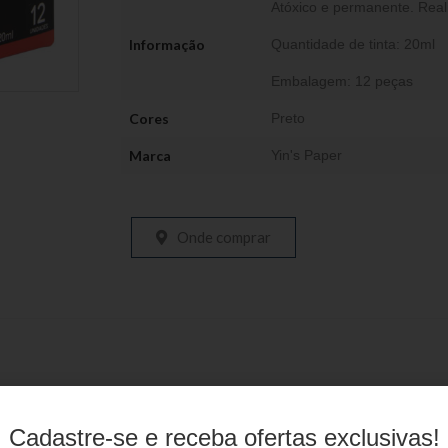
Atóxico e permanente. Real
Informação
Quantidade de tinta: 20ml
Embalagem: 12 peças
Cores
Preto
Marca
Yin's Paper
Onde comprar
Produtos relacionados
Cadastre-se e receba ofertas exclusivas!