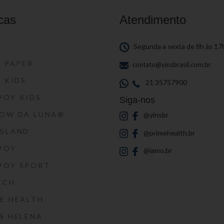
cas
Atendimento
S
Segunda a sexta de 8h às 17
S PAPER
contato@yinsbrasil.com.br
S KIDS
21 35757900
VOY KIDS
Siga-nos
HOW DA LUNA®
@yinsbr
SSLAND
@primehealth.br
VOY
@iamo.br
VOY SPORT
ECH
E HEALTH
S HELENA