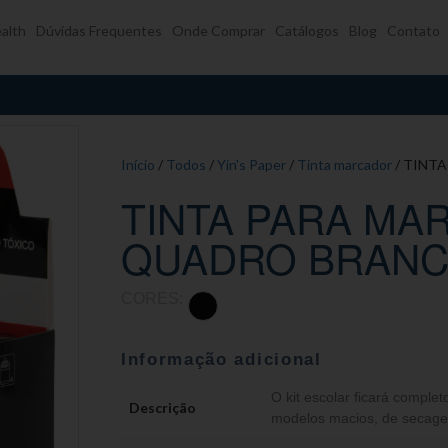
alth
Dúvidas Frequentes
Onde Comprar
Catálogos
Blog
Contato
Início
/
Todos
/
Yin's Paper
/
Tinta marcador
/ TINT
TINTA PARA MA
QUADRO BRANC
CORES:
Informação adicional
O kit escolar ficará compl
Descrição
modelos macios, de secagem 