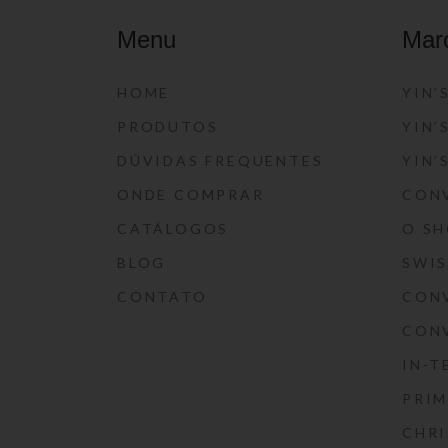
Menu
Mar
HOME
YIN’
PRODUTOS
YIN’
DÚVIDAS FREQUENTES
YIN’
ONDE COMPRAR
CON
CATÁLOGOS
O S
BLOG
SWI
CONTATO
CON
CON
IN-T
PRIM
CHRI